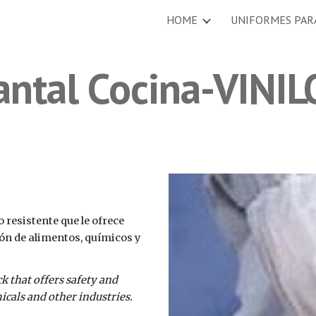
HOME
UNIFORMES PAR
ip to main content
Skip to navigat
antal Cocina-VINIL
resistente que le ofrece 
ón de alimentos, químicos y 
 that offers safety and 
icals and other industries.