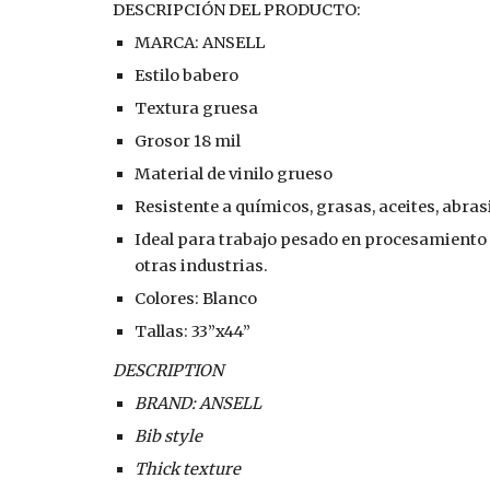
DESCRIPCIÓN DEL PRODUCTO:
MARCA: ANSELL
Estilo babero
Textura gruesa
Grosor 18 mil
Material de vinilo grueso
Resistente a químicos, grasas, aceites, abra
Ideal para trabajo pesado en procesamiento 
otras industrias.
Colores: Blanco
Tallas: 33”x44” 
DESCRIPTION
BRAND: ANSELL
Bib style
Thick texture