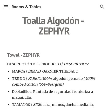
Rooms & Tables
Skip to main content
Skip to navigation
Toalla Algodón - 
ZEPHYR
Towel - ZEPHYR
DESCRIPCIÓN DEL PRODUCTO / 
DESCRIPTION
:
MARCA / 
BRAND
: GARNIER THIEBAUT
TEJIDO / 
FABRIC
: 100% algodón peinado / 
100% 
combed cotton (550-860 gsm)
Dobladillos. Puntada de seguridad fronteriza a 
maquinilla. 
TAMAÑOS / 
SIZE:
 cara, manos, ducha mediana, 