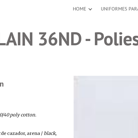
HOME
UNIFORMES PAR
ip to main content
Skip to navigat
PLAIN 36ND - Polie
on
0/40 poly cotton.
rde cazador, arena / 
black, 