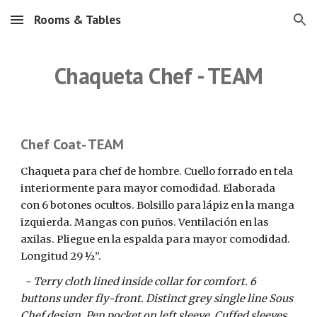
Rooms & Tables
Skip to main content
Skip to navigation
Chaqueta Chef - TEAM
Chef Coat- TEAM
Chaqueta para chef de hombre. Cuello forrado en tela  
interiormente para mayor comodidad. Elaborada 
con 6 botones ocultos. Bolsillo para lápiz en la manga 
izquierda. Mangas con puños. Ventilación en las 
axilas. Pliegue en la espalda para mayor comodidad. 
Longitud 29 ½”. 
  - Terry cloth lined inside collar for comfort. 6 
buttons under fly-front. Distinct grey single line Sous 
Chef design. Pen pocket on left sleeve. Cuffed sleeves. 