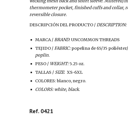
wicking mesh back and short sleeve. Miltered/ins
thermometer pocket, finished cuffs and collar, re
reversible closure.
DESCRIPCIÓN DEL PRODUCTO / 
DESCRIPTION:
MARCA / 
BRAND
: UNCOMMON THREADS
TEJIDO / 
FABRIC: 
popelina de 65/35 poliéster
poplin.
PESO / 
WEIGHT:
 5.25 oz.
TALLAS / 
SIZE
:  XS-6XL
COLORES: blanco, negro.
COLORS: white, black.
Ref. 0421