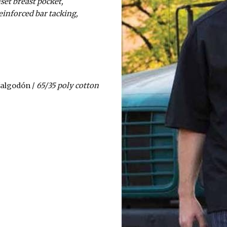
et breast pocket, 
inforced bar tacking, 
/algodón /
 65/35 poly cotton 