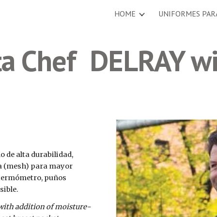
HOME
UNIFORMES PAR
ip to main content
Skip to navigat
a Chef  DELRAY w
 de alta durabilidad, 
a (mesh) para mayor 
o termómetro, puños 
sible.
 with addition of moisture-