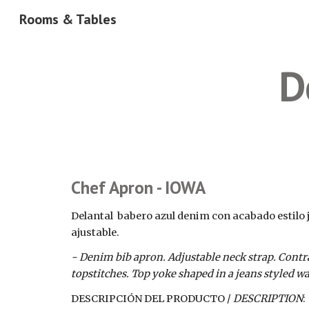
Rooms & Tables
Sk
D
Chef Apron - IOWA
Delantal  babero azul denim con acabado estilo j
ajustable. 
- Denim bib apron. Adjustable neck strap. Contr
topstitches. Top yoke shaped in a jeans styled wa
DESCRIPCIÓN DEL PRODUCTO / 
DESCRIPTION
: