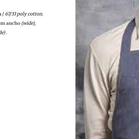
 / 
67/33 poly cotton
.
 cm ancho 
(wide)
,   
de)
 .