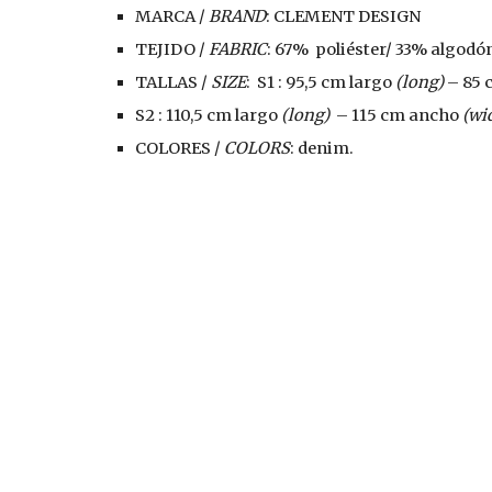
MARCA / 
BRAND
: CLEMENT DESIGN
TEJIDO / 
FABRIC
: 67%  poliéster/ 33% algodón
TALLAS / 
SIZE
:  S1 : 95,5 cm largo 
(long)
 – 85
S2 : 110,5 cm largo 
(long)
  – 115 cm ancho 
(wi
COLORES / 
COLORS
: denim.