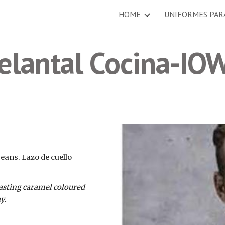
HOME
UNIFORMES PAR
ip to main content
Skip to navigat
elantal Cocina-IO
eans. Lazo de cuello 
asting caramel coloured 
y.